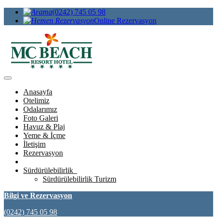
(0242) 745 05 98
Online Rezervasyon
Anasayfa
Otelimiz
Odalarımız
Foto Galeri
Havuz & Plaj
Yeme & İçme
İletişim
Rezervasyon
Sürdürülebilirlik
Sürdürülebilirlik Turizm
Bilgi ve Rezervasyon
(0242) 745 05 98