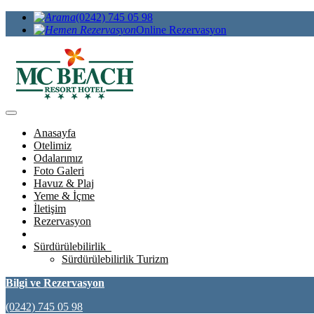
(0242) 745 05 98
Online Rezervasyon
Anasayfa
Otelimiz
Odalarımız
Foto Galeri
Havuz & Plaj
Yeme & İçme
İletişim
Rezervasyon
Sürdürülebilirlik
Sürdürülebilirlik Turizm
Bilgi ve Rezervasyon
(0242) 745 05 98