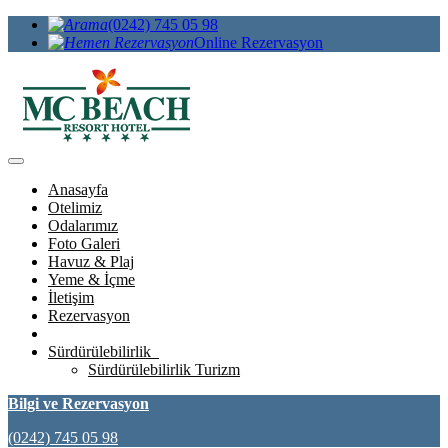
(0242) 745 05 98
Online Rezervasyon
Anasayfa
Otelimiz
Odalarımız
Foto Galeri
Havuz & Plaj
Yeme & İçme
İletişim
Rezervasyon
Sürdürülebilirlik
Sürdürülebilirlik Turizm
Bilgi ve Rezervasyon
(0242) 745 05 98