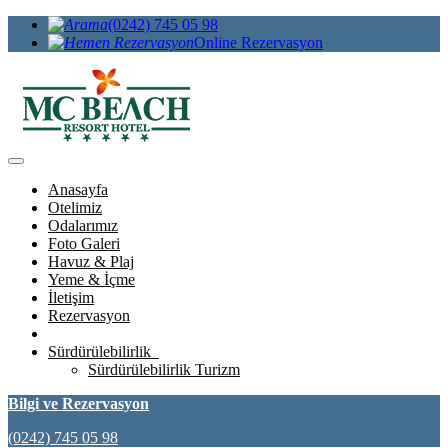
(0242) 745 05 98
Online Rezervasyon
Anasayfa
Otelimiz
Odalarımız
Foto Galeri
Havuz & Plaj
Yeme & İçme
İletişim
Rezervasyon
Sürdürülebilirlik
Sürdürülebilirlik Turizm
Bilgi ve Rezervasyon
(0242) 745 05 98